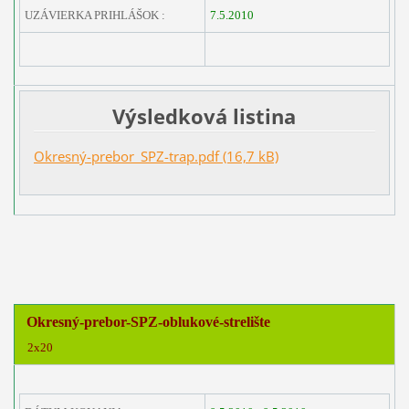
UZÁVIERKA PRIHLÁŠOK :
7.5.2010
Výsledková listina
Okresný-prebor_SPZ-trap.pdf (16,7 kB)
Okresný-prebor-SPZ-oblukové-strelište
2x20