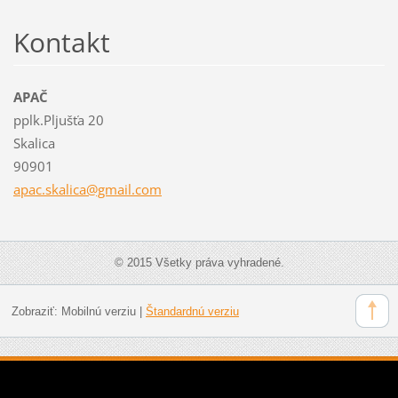
Kontakt
APAČ
pplk.Pljušťa 20
Skalica
90901
apac.ska
lica@gma
il.com
© 2015 Všetky práva vyhradené.
Zobraziť:
Mobilnú verziu
|
Štandardnú verziu