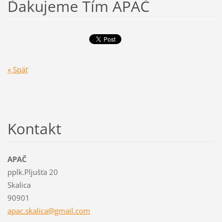
Ďakujeme Tím APAČ
« Späť
Kontakt
APAČ
pplk.Pljušťa 20
Skalica
90901
apac.ska
lica@gma
il.com