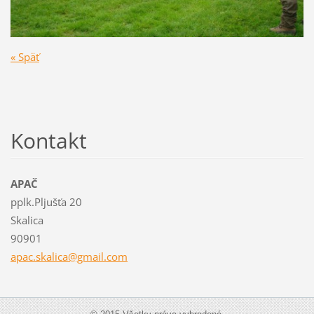
« Späť
Kontakt
APAČ
pplk.Pljušťa 20
Skalica
90901
apac.ska
lica@gma
il.com