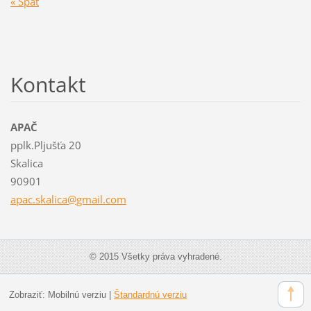
« Späť
Kontakt
APAČ
pplk.Pljušťa 20
Skalica
90901
apac.ska
lica@gma
il.com
© 2015 Všetky práva vyhradené.
Zobraziť:
Mobilnú verziu
|
Štandardnú verziu