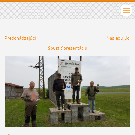
Predchádzajúci
Nasledujúci
Spustiť prezentáciu