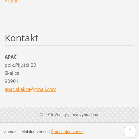
« Späť
Kontakt
APAČ
pplk.Pljušťa 20
Skalica
90901
apac.ska
lica@gma
il.com
© 2015 Všetky práva vyhradené.
Zobraziť:
Mobilnú verziu
|
Štandardnú verziu