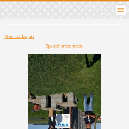
Predchádzajúci
Spustiť prezentáciu