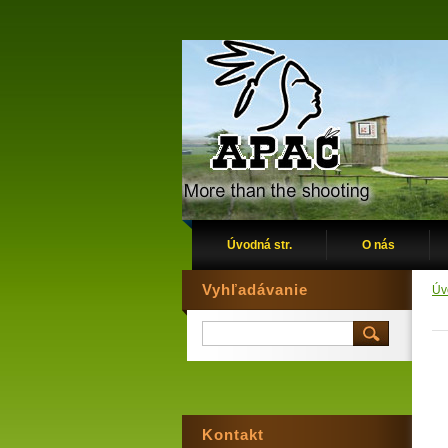
Úvodná str.
O nás
Vyhľadávanie
Úv
Kontakt