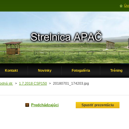
Úvo
Kontakt
Novinky
Fotogaléria
Tréning
odná str.
>
1.7.2018 CSP150
>
20180701_174203.jpg
Predchádzajúci
Spustiť prezentáciu