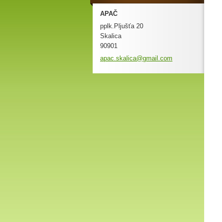
APAČ
pplk.Pljušťa 20
Skalica
90901
apac.ska
lica@gma
il.com