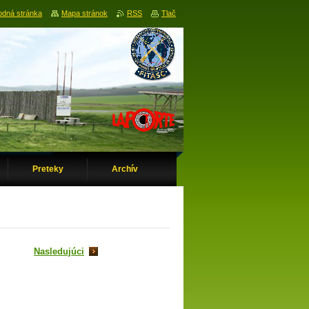
dná stránka
Mapa stránok
RSS
Tlač
Preteky
Archív
Nasledujúci